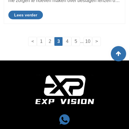
me zorgen te hoeven maken over beslagen lenzen of
inefficiënte vinnen? Dit is waar het Anti Fog
Lees verder
Duikmasker met Vinnen in het spel komt. D......
<
1
2
3
4
5
...
10
>